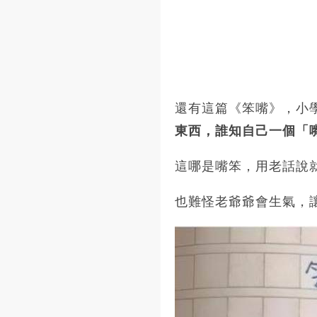
還有這篇《笨嘴》，小
東西，誰知自己一個「
這哪是嘴笨，用老話說
也難怪老爺爺會生氣，