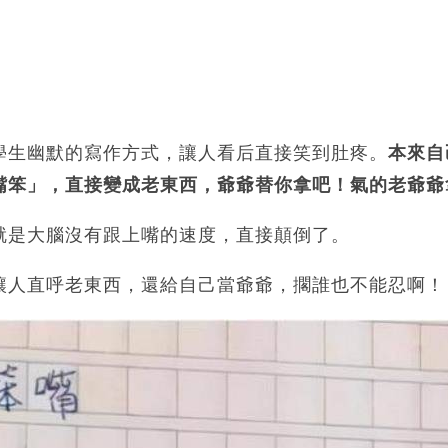
學生幽默的寫作方式，讓人看后直接笑到肚疼。
本來自
嘴笨」，直接變成老東西，爺爺替你拿吧！氣的老爺爺
就是大腦沒有跟上嘴的速度，直接顛倒了。
讓人直呼老東西，還給自己當爺爺，擱誰也不能忍啊！