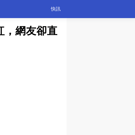
快訊
紅，網友卻直