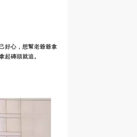
己好心，想幫老爺爺拿
拿起磚頭就追。