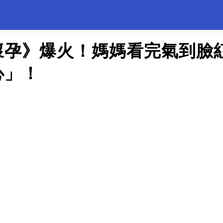
懷孕》爆火！媽媽看完氣到臉
心」！