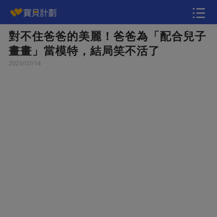
對不住爸爸的美麗！爸爸為「配合兒子
快訊
畫畫」當模特，結局笑不活了
2023/07/14