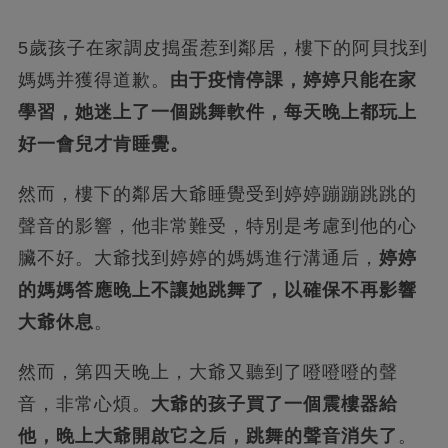
5歲孩子在家調皮搗蛋惹到鄰居，樓下的阿貝找到
媽媽并獲得道歉。
由于疫情停課，婷婷只能在家
學習，她迷上了一個跳舞軟件，每天晚上都玩上
好一會兒才肯睡覺。
然而，樓下的鄰居大爺睡覺受到婷婷蹦蹦跳跳的
聲音的影響，他非常難受，特別是考慮到他的心
臟不好。大爺找到婷婷的媽媽進行溝通后，
婷婷
的媽媽答應晚上不讓她跳舞了，以確保不再影響
大爺休息
。
然而，第四天晚上，大爺又聽到了噔噔噔的聲
音，非常心煩。
大爺的孩子買了一個震樓器給
他，晚上大爺開啟它之后，跳舞的聲音消失了
。