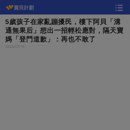
5歲孩子在家亂蹦擾民，樓下阿貝「溝
快訊
通無果后」想出一招輕松應對，隔天寶
媽「登門道歉」：再也不敢了
2023/07/19