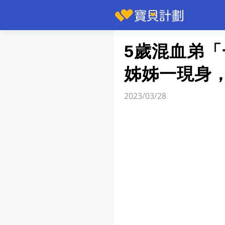
快訊
5歲混血弟
姊姊一現身
2023/03/28