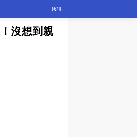
快訊
性！沒想到親