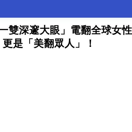
「一雙深邃大眼」電翻全球女
，更是「美翻眾人」！