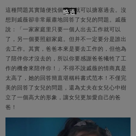
這種問題其實隨便找個理由就可以搪塞過去。沒
略過
想到戚薇卻非常嚴肅地回答了女兒的問題。戚薇
說：「一家家庭里只要一個人出去工作就可以
了，另一個要照顧家庭。但并不一定要分是誰出
去工作。其實，爸爸本來是要去工作的，但他為
了陪伴你才沒去的，所以你要感謝爸爸犧牲了工
作的機會來陪伴你！」不得不說戚薇的情商真是
太高了，她的回答簡直堪稱科書式范本！不僅完
美的回答了女兒的問題，還為丈夫在女兒心中樹
立了一個高大的形象，讓女兒更加愛自己的爸
爸！