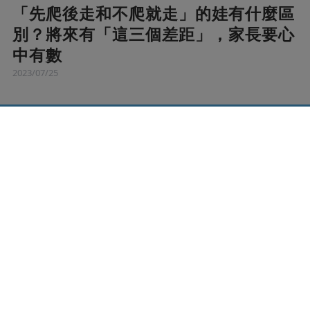
「先爬後走和不爬就走」的娃有什麼區
別？將來有「這三個差距」，家長要心
中有數
2023/07/25
1. 不同于直接學會走路的孩子，
先學爬再學走的