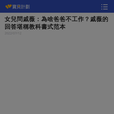
女兒問戚薇：為啥爸爸不工作？戚薇的
快訊
回答堪稱教科書式范本
2022/07/12