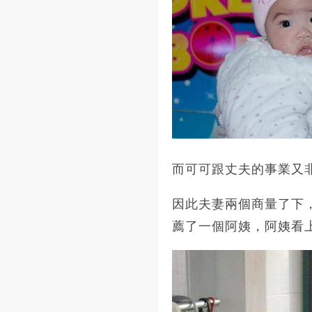
而可可跟丈夫的事業又
因此夫妻兩個商量了下
薦了一個阿姨，阿姨看