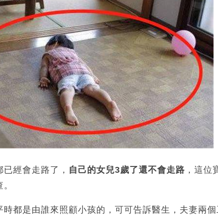
都已經會走路了，
自己的女兒3歲了還不會走路
，這位
查。
平時都是由誰來照顧小孩的，可可告訴醫生，夫妻兩個