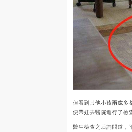
但看到其他小孩兩歲多
便帶娃去醫院進行了檢
醫生檢查之后詢問道，