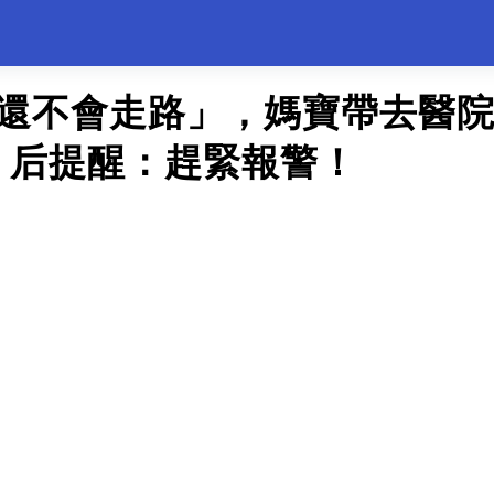
「還不會走路」，媽寶帶去醫
」后提醒：趕緊報警！