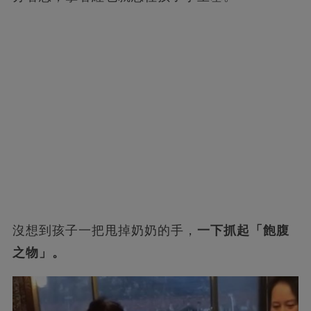
沒想到孩子一把甩掉奶奶的手，
一下抓起「飽腹
之物」。