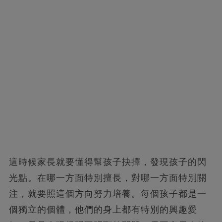
這時候家長就要懂得幫孩子抉擇，發現孩子的閃
光點。在哪一方面特別擅長，對哪一方面特別關
注，就要照這個方向努力培養。每個孩子都是一
個獨立的個體，他們的身上都有特別的興趣愛