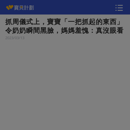
抓周儀式上，寶寶「一把抓起的東西」
快訊
令奶奶瞬間黑臉，媽媽羞愧：真沒眼看
2023/03/13