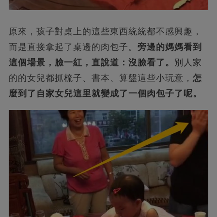
原來，孩子對桌上的這些東西統統都不感興趣，
而是直接拿起了桌邊的肉包子。
旁邊的媽媽看到
這個場景，臉一紅，直說道：沒臉看了。
別人家
的的女兒都抓梳子、書本、算盤這些小玩意，
怎
麼到了自家女兒這里就變成了一個肉包子了呢。