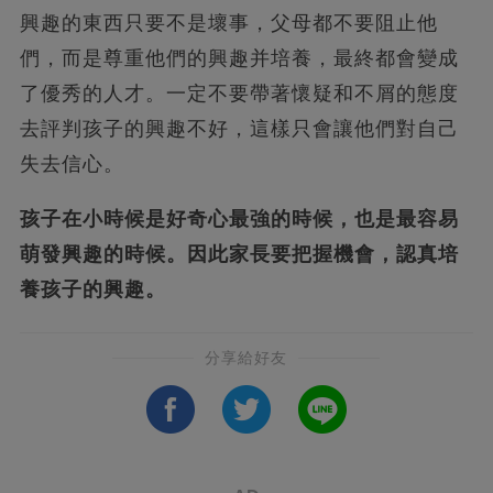
興趣的東西只要不是壞事，父母都不要阻止他
們，而是尊重他們的興趣并培養，最終都會變成
了優秀的人才。一定不要帶著懷疑和不屑的態度
去評判孩子的興趣不好，這樣只會讓他們對自己
失去信心。
孩子在小時候是好奇心最強的時候，也是最容易
萌發興趣的時候。因此家長要把握機會，認真培
養孩子的興趣。
分享給好友