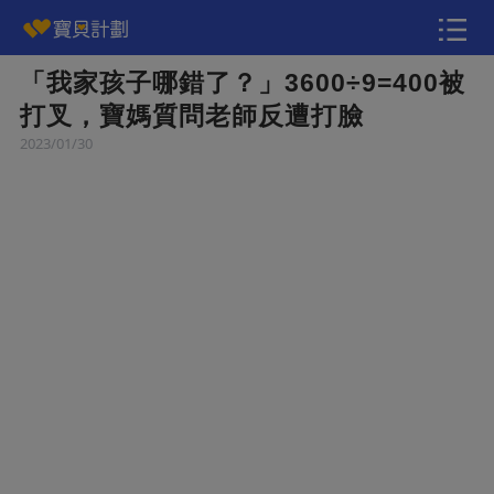
「我家孩子哪錯了？」3600÷9=400被
快訊
打叉，寶媽質問老師反遭打臉
2023/01/30