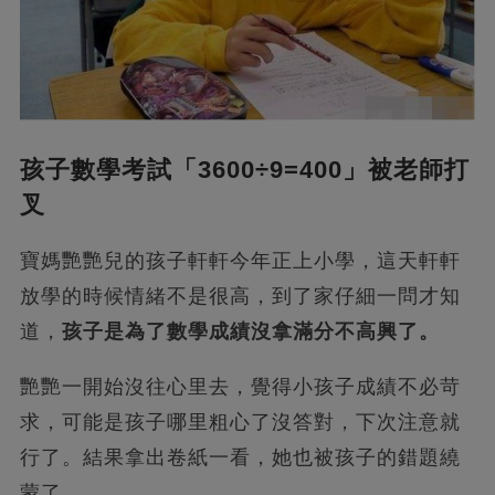
孩子數學考試「3600÷9=400」被老師打
叉
寶媽艷艷兒的孩子軒軒今年正上小學，這天軒軒
放學的時候情緒不是很高，到了家仔細一問才知
道，
孩子是為了數學成績沒拿滿分不高興了。
艷艷一開始沒往心里去，覺得小孩子成績不必苛
求，可能是孩子哪里粗心了沒答對，下次注意就
行了。結果拿出卷紙一看，她也被孩子的錯題繞
蒙了。