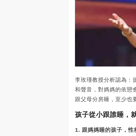
李玫瑾教授分析認為：
和聲音，對媽媽的依戀
跟父母分房睡，至少也
孩子從小跟誰睡，
1. 跟媽媽睡的孩子，