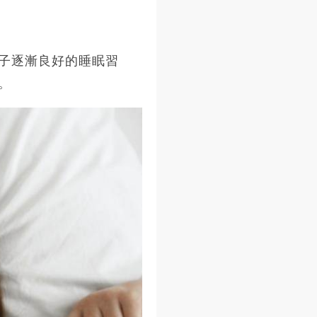
子逐漸良好的睡眠習
。