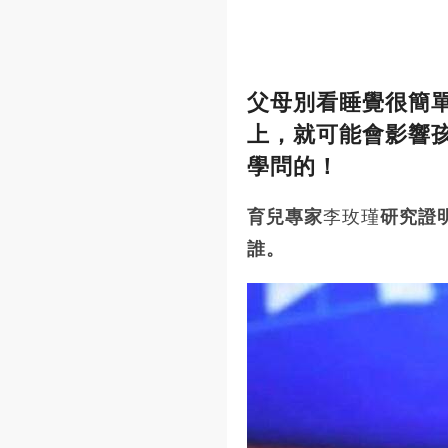
父母別看睡覺很簡
上，就可能會影響
學問的！
育兒專家
李玫瑾
研究證
誰。