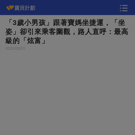
「3歲小男孩」跟著寶媽坐捷運，「坐
快訊
姿」卻引來乘客圍觀，路人直呼：最高
級的「炫富」
2023/03/01