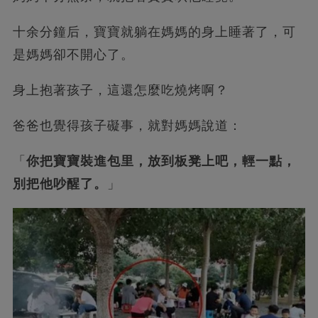
十余分鐘后，寶寶就躺在媽媽的身上睡著了，可
是媽媽卻不開心了。
身上抱著孩子，這還怎麼吃燒烤啊？
爸爸也覺得孩子礙事，就對媽媽說道：
「
你把寶寶裝進包里，放到板凳上吧，輕一點，
別把他吵醒了。
」