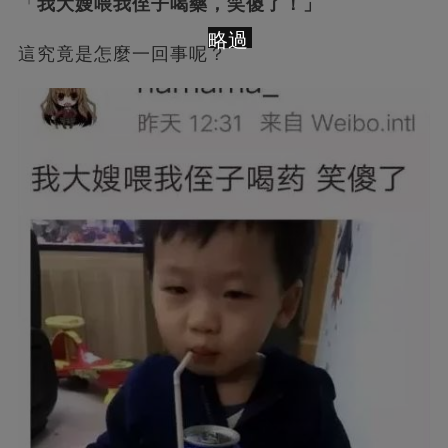
「
我大嫂喂我侄子喝藥，笑傻了！」
略過
這究竟是怎麼一回事呢？