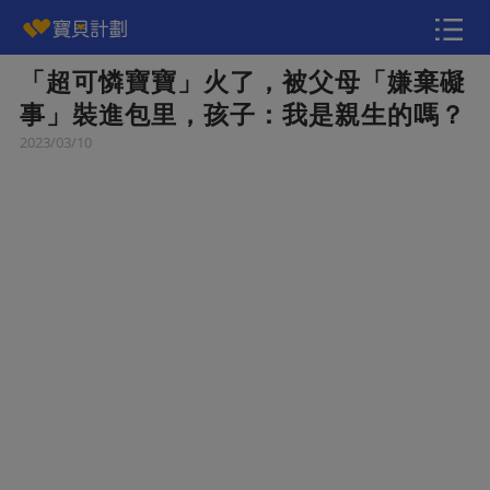
「超可憐寶寶」火了，被父母「嫌棄礙
快訊
事」裝進包里，孩子：我是親生的嗎？
2023/03/10