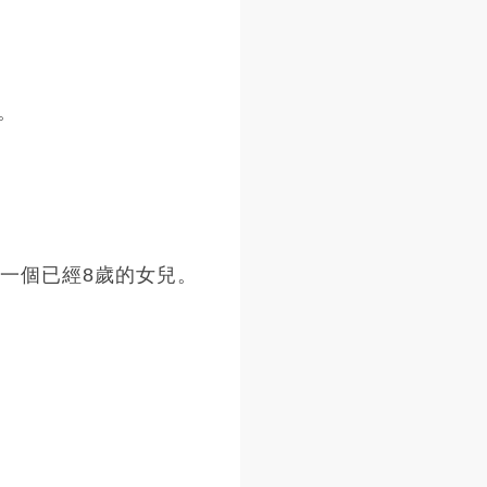
。
一個已經8歲的女兒。