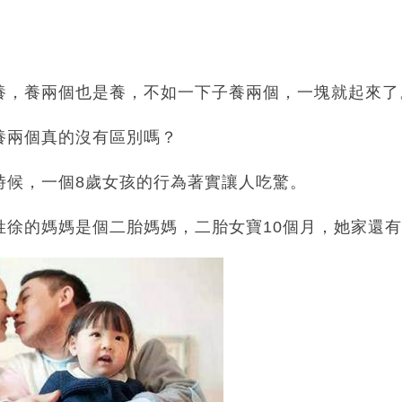
養，養兩個也是養，不如一下子養兩個，一塊就起來了
養兩個真的沒有區別嗎？
時候，一個8歲女孩的行為著實讓人吃驚。
姓徐的媽媽是個二胎媽媽，二胎女寶10個月，她家還有