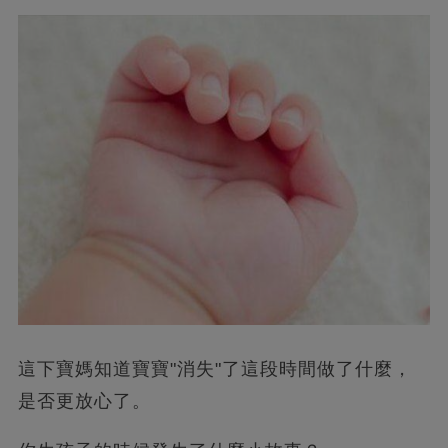
這下寶媽知道寶寶"消失"了這段時間做了什麼，
是否更放心了。