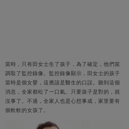
當時，只有田女士生了孩子，為了確定，他們當
調取了監控錄像。監控錄像顯示，田女士的孩子
當時是個女嬰，這應該是醫生的口誤。聽到這個
消息，全家都松了一口氣。只要孩子是對的，就
沒事了。不過，全家人也是心想事成，家里要有
個軟軟的女孩了。