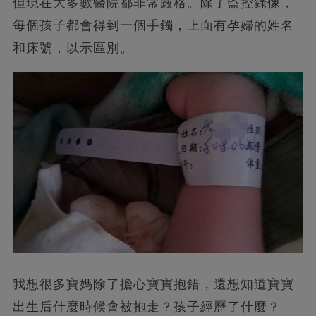
但現在大多數醫院都非常嚴格。除了監控錄像，
每個孩子都會得到一個手鐲，上面有孕婦的姓名
和床號，以示區別。
我想很多寶媽除了擔心寶寶抱錯，還想知道寶寶
出生后什麼時候會被抱走？孩子經歷了什麼？