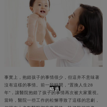
事實上，抱錯孩子的事情很少，但這并不意味著
沒有這樣的事情。前一段時間，"置換人生28
略過
年"，讓醫院抱錯了孩子的事情再次被大家重視。
當時，醫院一些工作的松懈導致了這樣的悲劇，