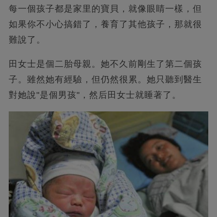
每一個孩子都是家里的寶貝，就像眼睛一樣，但
如果你不小心搞錯了，養育了其他孩子，那就很
難說了。
田女士是個二胎母親。她不久前剛生了第二個孩
子。雖然她有經驗，但仍然很累。她只聽到醫生
對她說"是個男孩"，然后田女士就睡著了。