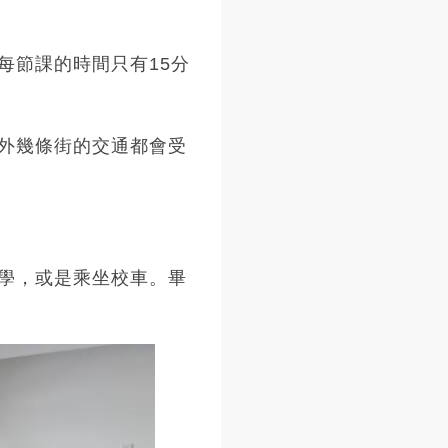
每節課的時間只有15分
外幾條街的交通都會受
學，或是乘坐校車。畢