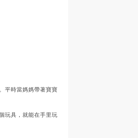
。平時當媽媽帶著寶寶
個玩具，就能在手里玩