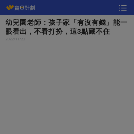
幼兒園老師：孩子家「有沒有錢」能一
快訊
眼看出，不看打扮，這3點藏不住
2022/11/23