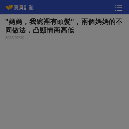
"媽媽，我碗裡有頭髮"，兩個媽媽的不
快訊
同做法，凸顯情商高低
2022/07/20