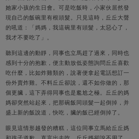
她家小孩的生日會。可是吃飯時，小家伙居然發
現自己的飯碗里有根頭髮。只見這時，丘丘大聲
的吼道：「媽媽，我這碗里有頭髮，太惡心了，
我才不要吃了」。
聽到這邊的動靜，同事也立馬趕了過來，同時也
感到十分的抱歉，便主動放低姿態詢問丘丘喜歡
吃什麼，比如炸雞類的，說著便拿起電話想訂一
份外賣炸雞。不料丘丘卻說，還不如你做的，那
個更臟，這下弄得同事也是尷尬之極。丘丘的媽
媽卻突然站起來，把那碗飯同頭髮一起倒掉，并
盛上新的飯說道，快吃，臟的飯已經倒掉了。
眼見這情形越發的糟糕，這位同事立馬給丘丘媽
和孩子道歉，直言出去吃。丘丘媽卻說不用了，