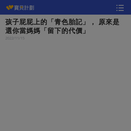
孩子屁屁上的「青色胎記」， 原來是
快訊
選你當媽媽「留下的代價」
2022/11/15